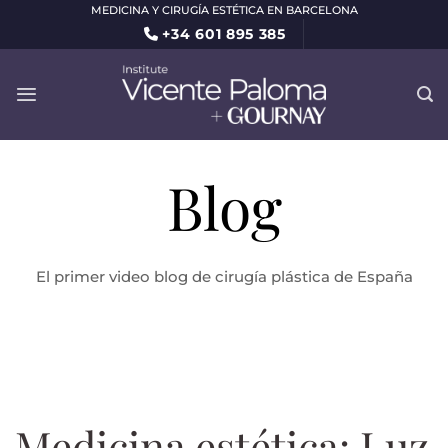
Saltar
MEDICINA Y CIRUGÍA ESTÉTICA EN BARCELONA
+34 601 895 385
al
contenido
Blog
El primer video blog de cirugía plástica de España
Medicina estética: Luz