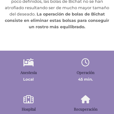
poco definidos, las bolas de Bichat no se han
atrofiado resultando ser de mucho mayor tamaño
del deseado.
La
operación de bolas de Bichat
consiste en eliminar estas bolsas para conseguir
un rostro más equilibrado.
Anestesia
Operación
Local
45 min.
Hospital
Recuperación