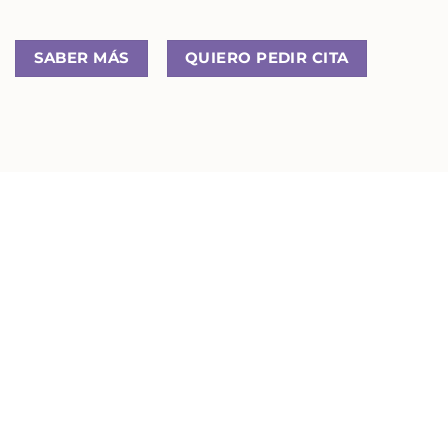
SABER MÁS
QUIERO PEDIR CITA
Precio bichectomía
Depende de algunos aspectos que debemos
valorar en la consulta y que determinarán el
precio final de la
bichectomía u operación bolas
de Bichat
para cada paciente.
Financiación de la cirugía