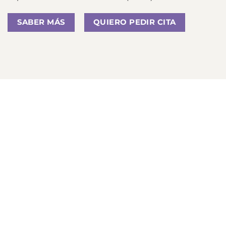
SABER MÁS
QUIERO PEDIR CITA
Morpheus 8 precio
abdomen
El precio de un tratamiento con Morpheus 8
puede variar según la extensión de la zona a
tratar y el número de sesiones necesarias. Es
importante tener una consulta inicial para
obtener un presupuesto personalizado.