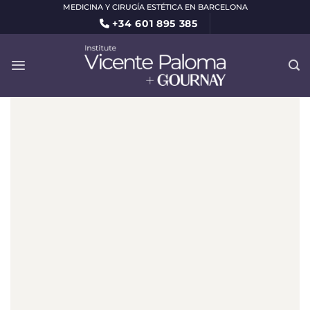
Saltar
MEDICINA Y CIRUGÍA ESTÉTICA EN BARCELONA
+34 601 895 385
al
contenido