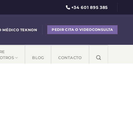
+34 601 895 385
PEDIR CITA O VIDEOCONSULTA
O MÉDICO TEKNON
RE
OTROS
BLOG
CONTACTO