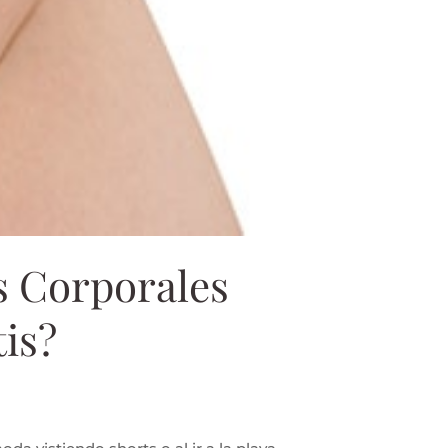
s Corporales
tis?