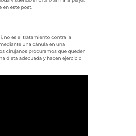
da vistiendo shorts o al ir a la playa.
e en este post.
 no es el tratamiento contra la
a mediante una cánula en una
y los cirujanos procuramos que queden
na dieta adecuada y hacen ejercicio