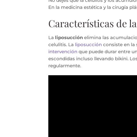
No dejes que la celulitis y los acúmulo
En la medicina estética y la cirugía pl
Características de l
La
liposucción
elimina las acumulacion
celulitis. La
liposucción
consiste en la
intervención
que puede durar entre u
escondidas incluso llevando bikini. L
regularmente.