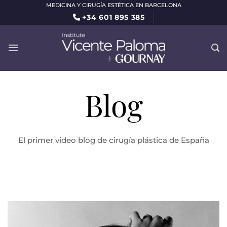
Saltar
MEDICINA Y CIRUGÍA ESTÉTICA EN BARCELONA
+34 601 895 385
al
contenido
Blog
El primer video blog de cirugía plástica de España