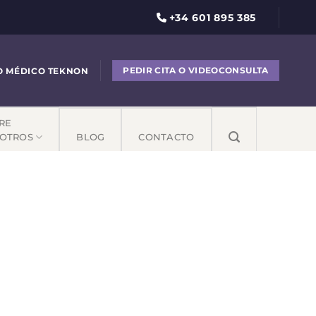
+34 601 895 385
PEDIR CITA O VIDEOCONSULTA
O MÉDICO TEKNON
RE
OTROS
BLOG
CONTACTO