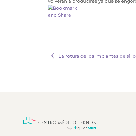
volverán a producirse ya que se engo
La rotura de los implantes de sili