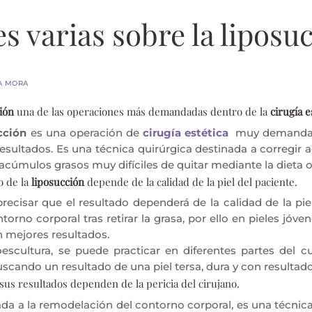
s varias sobre la liposu
A MORA
ión
una de las operaciones más demandadas dentro de la
cirugía e
cción
es una operación de
cirugía estética
muy demandada
esultados. Es una técnica quirúrgica destinada a corregir a
acúmulos grasos muy difíciles de quitar mediante la dieta o e
o de la
liposucción
depende de la calidad de la piel del paciente.
recisar que el resultado dependerá de la calidad de la piel
orno corporal tras retirar la grasa, por ello en pieles jóve
 mejores resultados.
oescultura, se puede practicar en diferentes partes del c
cando un resultado de una piel tersa, dura y con resultados
 sus resultados dependen de la pericia del cirujano.
da a la remodelación del contorno corporal, es una técnica 