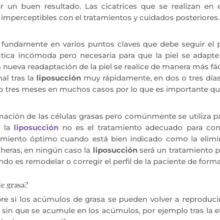
 un buen resultado. Las cicatrices que se realizan en 
mperceptibles con el tratamientos y cuidados posteriores.
fundamente en varios puntos claves que debe seguir el 
tica incómoda pero necesaria para que la piel se adapte 
 nueva readaptación de la piel se realice de manera más fáci
al tras la
liposucción
muy rápidamente, en dos o tres días 
o tres meses en muchos casos por lo que es importante que
amación de las células grasas pero comúnmente se utiliza 
, la
liposucción
no es el tratamiento adecuado para comb
amiento óptimo cuando está bien indicado como la elim
heras, en ningún caso la
liposucción
será un tratamiento p
ndo es remodelar o corregir el perfil de la paciente de f
e grasa?
e si los acúmulos de grasa se pueden volver a reproducir
sin que se acumule en los acúmulos, por ejemplo tras la el