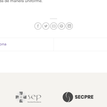
rda de manera uniforme.
cona