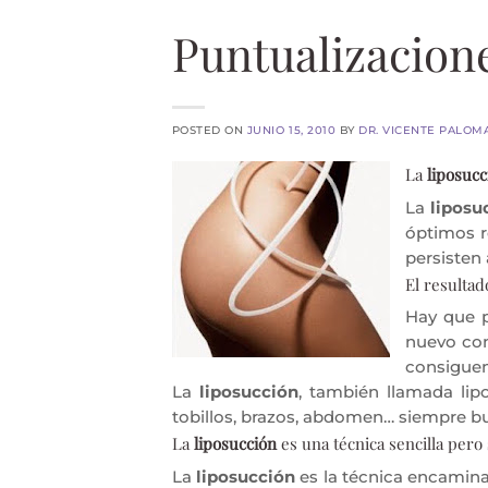
Puntualizacione
POSTED ON
JUNIO 15, 2010
BY
DR. VICENTE PALOM
La
liposucc
La
liposu
óptimos r
persisten 
El resultad
Hay que p
nuevo cont
consiguen
La
liposucción
, también llamada lip
tobillos, brazos, abdomen… siempre bus
La
liposucción
es una técnica sencilla pero
La
liposucción
es la técnica encamina