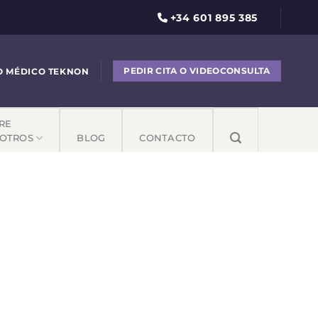
+34 601 895 385
PEDIR CITA O VIDEOCONSULTA
O MÉDICO TEKNON
RE
OTROS
BLOG
CONTACTO