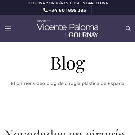
Saltar
MEDICINA Y CIRUGÍA ESTÉTICA EN BARCELONA
+34 601 895 385
al
contenido
Blog
El primer video blog de cirugía plástica de España
Novedades en cirugía