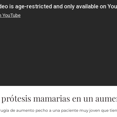
s prótesis mamarias en un aum
irugía de aumento pecho a una paciente muy joven que tiene