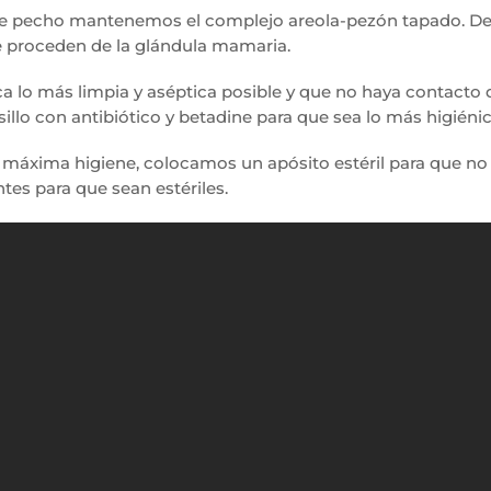
 de pecho mantenemos el complejo areola-pezón tapado. D
e proceden de la glándula mamaria.
a lo más limpia y aséptica posible y que no haya contacto
lo con antibiótico y betadine para que sea lo más higiénic
, máxima higiene, colocamos un apósito estéril para que no 
tes para que sean estériles.