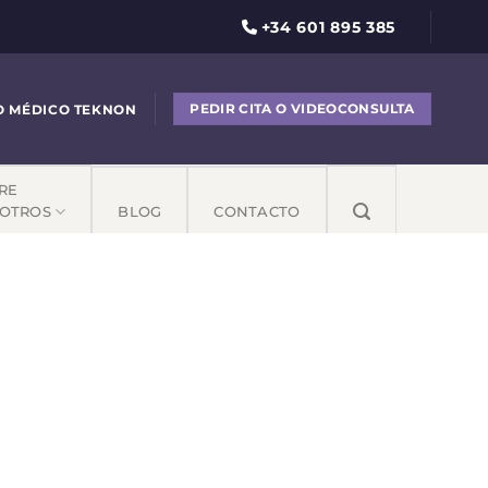
+34 601 895 385
PEDIR CITA O VIDEOCONSULTA
O MÉDICO TEKNON
RE
OTROS
BLOG
CONTACTO