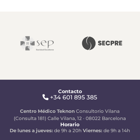
Contacto
+34 601 895 385
Centro Médico Teknon
Consultorio Vilana
(Consulta 181)
Calle Vilana, 12 · 08022 Barcelona
Horario
De lunes a jueves:
de 9h a 20h
Viernes:
de 9h a 14h