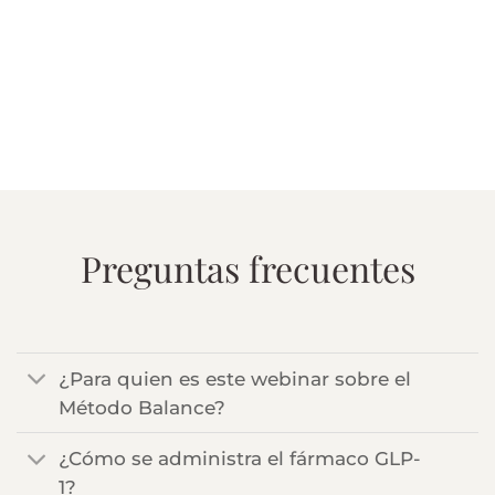
Nuestros tratamientos están pensados para
resaltar tu belleza natural y preservar la
armonía facial y corporal. Usamos las técnicas
más avanzadas, seguras y precisas para
garantizar los mejores resultados.
Preguntas frecuentes
¿Para quien es este webinar sobre el
Método Balance?
¿Cómo se administra el fármaco GLP-
1?