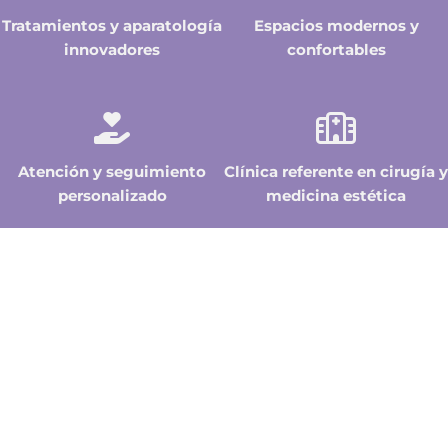
Tratamientos y aparatología
Espacios modernos y
innovadores
confortables
Atención y seguimiento
Clínica referente en cirugía y
personalizado
medicina estética
Especialistas en
armonización facial y
corporal
En Clínica Dr. Paloma contamos con un
equipo médico con amplia experiencia en
medicina y cirugía estética avanzada.